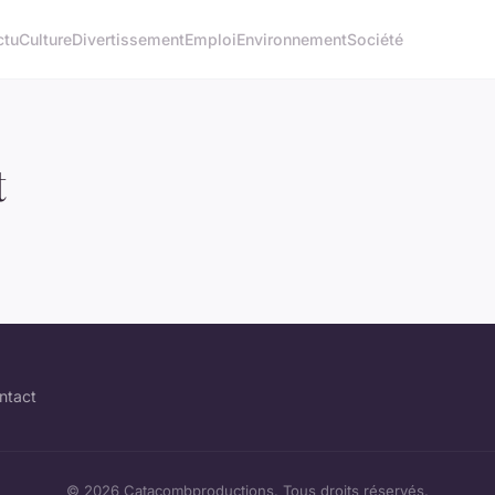
ctu
Culture
Divertissement
Emploi
Environnement
Société
t
ntact
© 2026 Catacombproductions. Tous droits réservés.