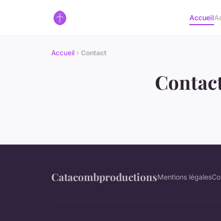
Accueil
A
Accueil
›
Contact
Contac
Catacombproductions
Mentions légales
Co