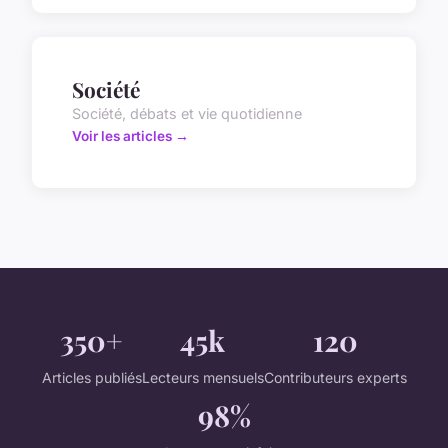
Société
Société, débats et vie quotidienne
Voir les articles →
350+
45k
120
Articles publiés
Lecteurs mensuels
Contributeurs experts
98%