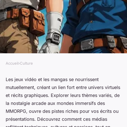
Accueil
›
Culture
CULTURE
Sujet libre sur les jv et les
Les jeux vidéo et les mangas se nourrissent
mutuellement, créant un lien fort entre univers virtuels
mangas : explorons l'univers !
et récits graphiques. Explorer leurs thèmes variés, de
la nostalgie arcade aux mondes immersifs des
Paul
•
8 octobre 2025
•
4 min de lecture
MMORPG, ouvre des pistes riches pour vos écrits ou
présentations. Découvrez comment ces médias