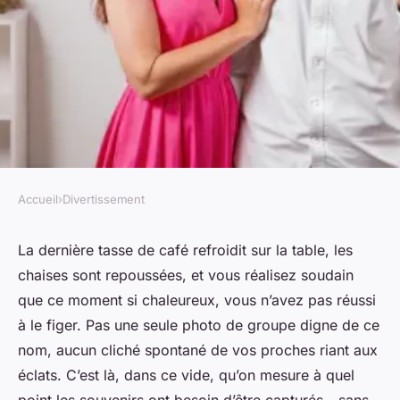
Accueil
›
Divertissement
DIVERTISSEMENT
Top 5 raisons de choisir un
La dernière tasse de café refroidit sur la table, les
chaises sont repoussées, et vous réalisez soudain
photobooth pour vos
que ce moment si chaleureux, vous n’avez pas réussi
événements
à le figer. Pas une seule photo de groupe digne de ce
nom, aucun cliché spontané de vos proches riant aux
Claude
•
14/04/2026 13:42
•
11 min de lecture
éclats. C’est là, dans ce vide, qu’on mesure à quel