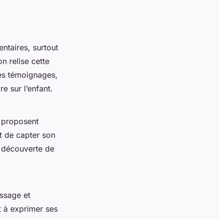
ntaires, surtout
n relise cette
Ces témoignages,
e sur l’enfant.
s proposent
et de capter son
e découverte de
issage et
t à exprimer ses