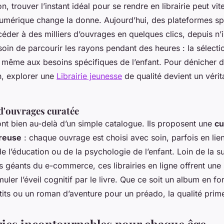
n, trouver l’instant idéal pour se rendre en librairie peut vit
numérique change la donne. Aujourd’hui, des plateformes sp
éder à des milliers d’ouvrages en quelques clics, depuis n’
soin de parcourir les rayons pendant des heures : la sélecti
t même aux besoins spécifiques de l’enfant. Pour dénicher 
n, explorer une
Librairie jeunesse
de qualité devient un vérita
 d'ouvrages curatée
ont bien au-delà d’un simple catalogue. Ils proposent une
cu
ureuse
: chaque ouvrage est choisi avec soin, parfois en lie
e l’éducation ou de la psychologie de l’enfant. Loin de la
 géants du e-commerce, ces librairies en ligne offrent une 
uler l’éveil cognitif par le livre. Que ce soit un album en f
tits ou un roman d’aventure pour un préado, la qualité prime
ries incontournables pour chaque âge