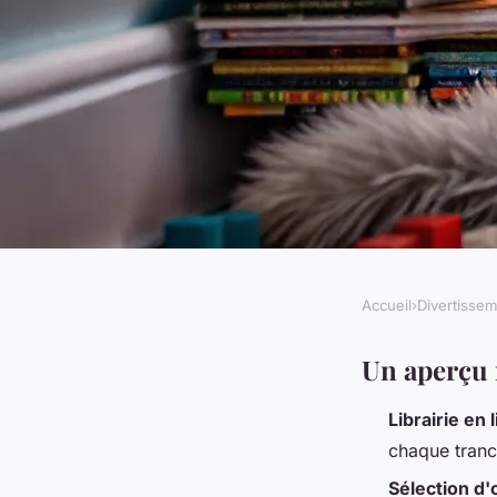
Accueil
›
Divertisse
DIVERTISSEMENT
Top 10 livres jeunes
Un aperçu 
Librairie en 
émerveiller vos enf
chaque tranc
Sélection d