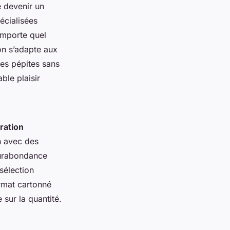
e devenir un
écialisées
importe quel
on s’adapte aux
des pépites sans
ble plaisir
ration
n avec des
 surabondance
sélection
ormat cartonné
 sur la quantité.