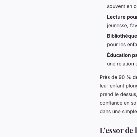
Claude
•
07/04/2026 19:42
•
9 min de lecture
souvent en c
Lecture pou
jeunesse, fav
Bibliothèqu
pour les enfa
Éducation pa
une relation
Près de 90 % des
leur enfant plon
prend le dessus, 
confiance en soi
dans une simple
L’essor de 