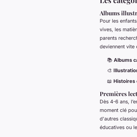
Albums illustr
Pour les enfants 
vives, les matiè
parents recherch
deviennent vite
📚
Albums c
🎨
Illustrati
📖
Histoires
Premières lec
Dès 4-6 ans, l’
moment clé pour
d'autres classiq
éducatives ou le