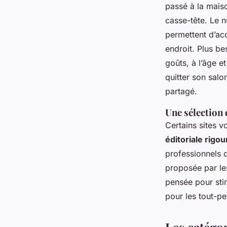
passé à la maiso
casse-tête. Le 
permettent d’acc
endroit. Plus be
goûts, à l’âge e
quitter son salo
partagé.
Une sélection
Certains sites v
éditoriale rigo
professionnels d
proposée par les
pensée pour stim
pour les tout-pe
Les catégo