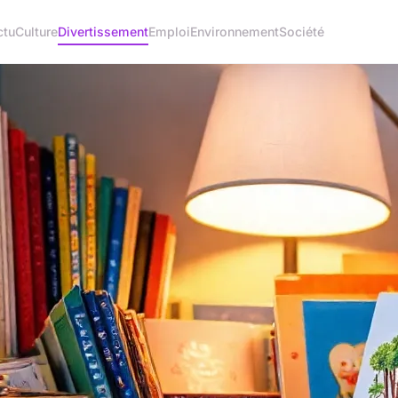
ctu
Culture
Divertissement
Emploi
Environnement
Société