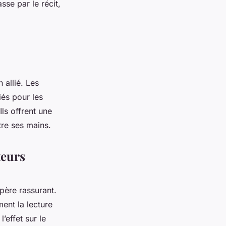
se par le récit,
 allié. Les
iés pour les
ls offrent une
tre ses mains.
teurs
père rassurant.
ment la lecture
’effet sur le