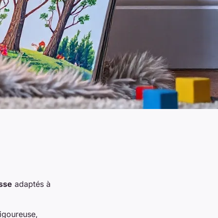
esse
adaptés à
rigoureuse,