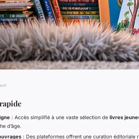
ment
se en ligne pour
rapide
ligne
: Accès simplifié à une vaste sélection de
livres jeun
ants
he d’âge.
'ouvrages
: Des plateformes offrent une curation éditoriale 