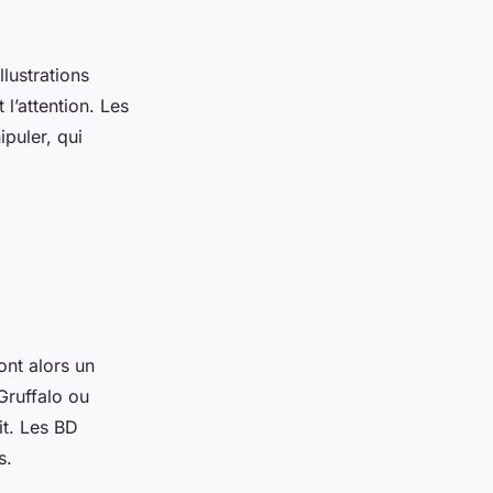
llustrations
 l’attention. Les
puler, qui
ont alors un
Gruffalo
ou
it. Les BD
s.