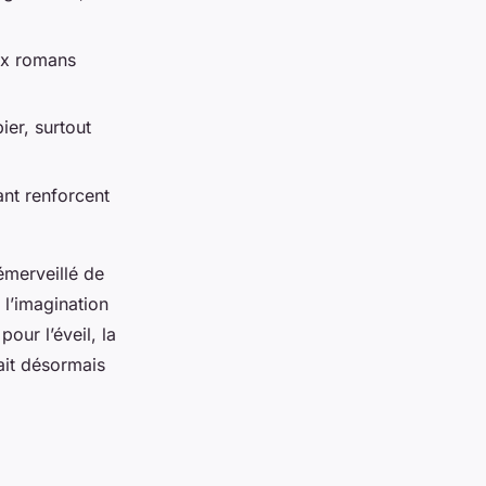
aux romans
ier, surtout
ant renforcent
émerveillé de
 l’imagination
pour l’éveil, la
vait désormais